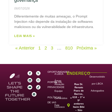
governança
06/07/2026
Diferentemente de muitas ameaças, o Prompt
Injection não depende da instalação de softwares
maliciosos ou da vulnerabilidade de infraestrutura.
LEIA MAIS »
« Anterior
1
2
3
…
810
Próxima »
OPORTUNIDADES
ENDEREÇO
A LBCA
Desenvolvido
Áreas
PORTAL DA
de
LET’S
por LBCA
Rua Dr.
Atuação
SHAPE
PRIVACIDADE
Renato
Paes de
THE
Advogados
Equipe
Barros,
FUTURE
618 – 1º e
POLÍTICAS
Conteúdos
TOGETHER
5º
DE IAG
andares
Fale
Itaim Bibi
Conosco
– São