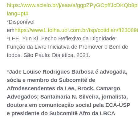
https://www.scielo.br/j/eaa/a/ggpZPyGCpffJcDKQb8
lang=pt#
²Disponível
em
https://www1.folha.uol.com.br/fsp/cotidian/ff2308
³LEE, Yun Ki. Fecho Reflexivo da Dignidade:
Função da Livre Iniciativa de Promover o Bem de
todos. São Paulo: Dialética, 2021.
*
Jade Louise Rodrigues Barbosa é advogada,
sócia e membro do Subcomitê de
Afrodescendentes da Lee, Brock, Camargo
Advogados; Santamaria N. Silveira, jornalista,
doutora em comunicação social pela ECA-USP
e presidente do Subcomitê Afro da LBCA